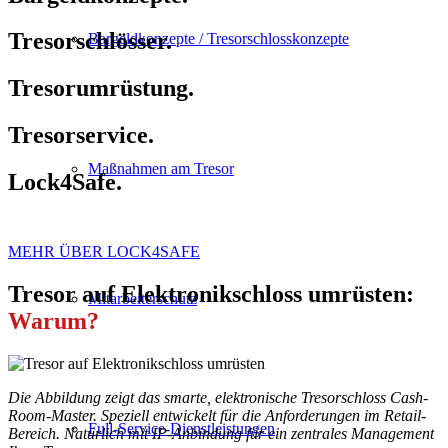
Tresorschlösser.
Bargeldkonzepte / Tresorschlosskonzepte
Tresorumrüstung.
Tresorservice.
Maßnahmen am Tresor
Lock4Safe.
MEHR ÜBER LOCK4SAFE
Tresor auf Elektronikschloss umrüsten:
Mitarbeiterschutz
Warum?
Die Abbildung zeigt das smarte, elektronische Tresorschloss Cash-
Room-Master. Speziell entwickelt für die Anforderungen im Retail-
Full-Service-Dienstleistungen
Bereich. Natürlich mit IP-Anbindung für ein zentrales Management