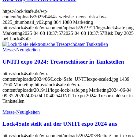
https://lock4safe.de/wp-
content/uploads/2025/04/l4s_website_news_risk-day-
2025_thumbnail_v02.png
864
1080
Marketing
https://lock4safe.de/wp-content/uploads/2019/11/logo-lock4safe.png
Marketing
2025-04-08 10:37:57
2025-04-08 10:37:57
Risk Day 2025
bei Lock4Safe
Messe-Neuigkeiten
UNITI expo 2024: Tresorschlösser in Tankstellen
https://lock4safe.de/wp-
content/uploads/2024/06/Lock4Safe_UNITIexpo-scaled.jpg
1439
2560
Marketing
https://lock4safe.de/wp-
content/uploads/2019/11/logo-lock4safe.png
Marketing
2024-06-04
09:35:20
2024-06-04 10:40:54
UNITI expo 2024: Tresorschlösser in
Tankstellen
Messe-Neuigkeiten
Lock4Safe stellt auf der UNITI expo 2024 aus
https://lock4safe.de/wp-content/uploads/2024/03/Beitrag_unii_expo-