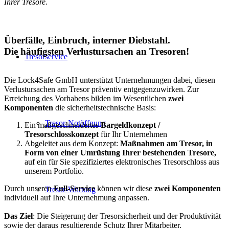
Ihrer Tresore.
Überfälle, Einbruch, interner Diebstahl.
Die häufigsten Verlustursachen an Tresoren!
Tresorservice
Die Lock4Safe GmbH unterstützt Unternehmungen dabei, diesen
Verlustursachen am Tresor präventiv entgegenzuwirken. Zur
Erreichung des Vorhabens bilden im Wesentlichen
zwei
Komponenten
die sicherheitstechnische Basis:
Tresor-Notöffnung
Ein maßgeschneidertes
Bargeldkonzept /
Tresorschlosskonzept
für Ihr Unternehmen
Abgeleitet aus dem Konzept:
Maßnahmen am Tresor, in
Form von einer Umrüstung Ihrer bestehenden Tresore,
auf ein für Sie spezifiziertes elektronisches Tresorschloss aus
unserem Portfolio.
Durch unseren
Full-Service
können wir diese
zwei Komponenten
Tresor-Wartung
individuell auf Ihre Unternehmung anpassen.
Das Ziel
: Die Steigerung der Tresorsicherheit und der Produktivität
sowie der daraus resultierende Schutz Ihrer Mitarbeiter.