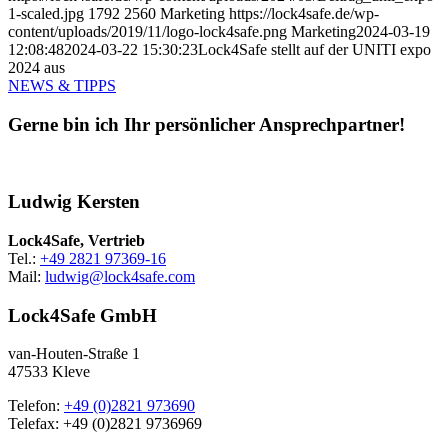
1-scaled.jpg
1792
2560
Marketing
https://lock4safe.de/wp-
content/uploads/2019/11/logo-lock4safe.png
Marketing
2024-03-19
12:08:48
2024-03-22 15:30:23
Lock4Safe stellt auf der UNITI expo
2024 aus
NEWS & TIPPS
Gerne bin ich Ihr persönlicher Ansprechpartner!
Ludwig Kersten
Lock4Safe, Vertrieb
Tel.:
+49 2821 97369-16
Mail:
ludwig@lock4safe.com
Lock4Safe GmbH
van-Houten-Straße 1
47533 Kleve
Telefon:
+49 (0)2821 973690
Telefax: +49 (0)2821 9736969