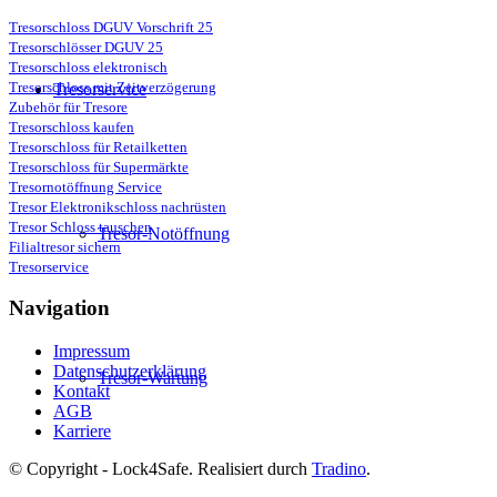
Tresorschloss DGUV Vorschrift 25
Tresorschlösser DGUV 25
Tresorschloss elektronisch
Tresorschloss mit Zeitverzögerung
Tresorservice
Zubehör für Tresore
Tresorschloss kaufen
Tresorschloss für Retailketten
Tresorschloss für Supermärkte
Tresornotöffnung Service
Tresor Elektronikschloss nachrüsten
Tresor Schloss tauschen
Tresor-Notöffnung
Filialtresor sichern
Tresorservice
Navigation
Impressum
Datenschutzerklärung
Tresor-Wartung
Kontakt
AGB
Karriere
© Copyright - Lock4Safe. Realisiert durch
Tradino
.