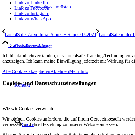
Link zu LinkedIn
Tresorschloss umrüsten
Link zu Facebook
Link zu Instagram
Link zu WhatsApp
Lock4Safe: Advertorial Stores + Shops 07-2021
Lock4Safe in der
Nach oben scrollen
Cash-Room-Master
Ich bin damit einverstanden, dass lock4safe Tracking-Technologien 
anzuzeigen. Ich kann meine Einwilligung jederzeit mit Wirkung für d
Alle Cookies akzeptieren
Ablehnen
Mehr Info
Cookie- und Datenschutzeinstellungen
Kontakt
Wie wir Cookies verwenden
Wir können Cookies anfordern, die auf Ihrem Gerät eingestellt werde
verbessern und Ihre Beziehung zu unserer Website anpassen.
Suche
Klicken Sie auf die verschiedenen Kategorienüberschriften, um mehr 