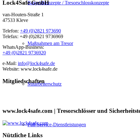
Lock4Safe GmbH
Bargeldkonzepte / Tresorschlosskonzepte
van-Houten-Straße 1
47533 Kleve
Telefon:
+49 (0)2821 973690
Telefax: +49 (0)2821 9736969
Maßnahmen am Tresor
WhatsApp-Business:
+49 (0)2821 9736920
e-Mail:
info@lock4safe.de
Website: www.lock4safe.de
Mitgliedschaften
Mitarbeiterschutz
www.lock4safe.com | Tresorschlösser und Sicherheitst
Full-Service-Dienstleistungen
Nützliche Links