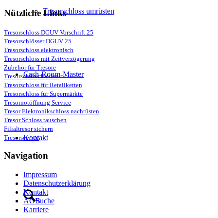
Tresorschloss umrüsten
Nützliche Links
Tresorschloss DGUV Vorschrift 25
Tresorschlösser DGUV 25
Tresorschloss elektronisch
Tresorschloss mit Zeitverzögerung
Zubehör für Tresore
Cash-Room-Master
Tresorschloss kaufen
Tresorschloss für Retailketten
Tresorschloss für Supermärkte
Tresornotöffnung Service
Tresor Elektronikschloss nachrüsten
Tresor Schloss tauschen
Filialtresor sichern
Kontakt
Tresorservice
Navigation
Impressum
Datenschutzerklärung
Kontakt
AGB
Suche
Karriere