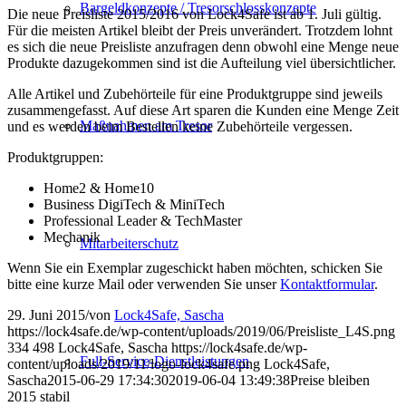
Bargeldkonzepte / Tresorschlosskonzepte
Die neue Preisliste 2015/2016 von Lock4Safe ist ab 1. Juli gültig.
Für die meisten Artikel bleibt der Preis unverändert. Trotzdem lohnt
es sich die neue Preisliste anzufragen denn obwohl eine Menge neue
Produkte dazugekommen sind ist die Aufteilung viel übersichtlicher.
Alle Artikel und Zubehörteile für eine Produktgruppe sind jeweils
zusammengefasst. Auf diese Art sparen die Kunden eine Menge Zeit
Maßnahmen am Tresor
und es werden beim Bestellen keine Zubehörteile vergessen.
Produktgruppen:
Home2 & Home10
Business DigiTech & MiniTech
Professional Leader & TechMaster
Mechanik
Mitarbeiterschutz
Wenn Sie ein Exemplar zugeschickt haben möchten, schicken Sie
bitte eine kurze Mail oder verwenden Sie unser
Kontaktformular
.
29. Juni 2015
/
von
Lock4Safe, Sascha
https://lock4safe.de/wp-content/uploads/2019/06/Preisliste_L4S.png
334
498
Lock4Safe, Sascha
https://lock4safe.de/wp-
Full-Service-Dienstleistungen
content/uploads/2019/11/logo-lock4safe.png
Lock4Safe,
Sascha
2015-06-29 17:34:30
2019-06-04 13:49:38
Preise bleiben
2015 stabil