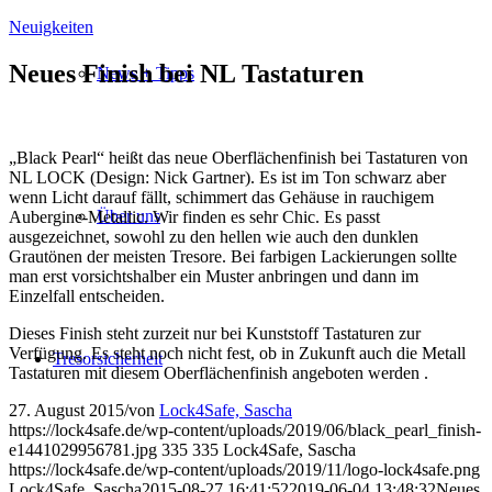
Neuigkeiten
Neues Finish bei NL Tastaturen
News + Tipps
„Black Pearl“ heißt das neue Oberflächenfinish bei Tastaturen von
NL LOCK (Design: Nick Gartner). Es ist im Ton schwarz aber
wenn Licht darauf fällt, schimmert das Gehäuse in rauchigem
Über uns
Aubergine-Metallic. Wir finden es sehr Chic. Es passt
ausgezeichnet, sowohl zu den hellen wie auch den dunklen
Grautönen der meisten Tresore.
Bei farbigen Lackierungen sollte
man erst vorsichtshalber ein Muster anbringen und dann im
Einzelfall entscheiden.
Dieses Finish steht zurzeit nur bei Kunststoff Tastaturen zur
Verfügung. Es steht noch nicht fest, ob in Zukunft auch die Metall
Tresorsicherheit
Tastaturen mit diesem Oberflächenfinish angeboten werden .
27. August 2015
/
von
Lock4Safe, Sascha
https://lock4safe.de/wp-content/uploads/2019/06/black_pearl_finish-
e1441029956781.jpg
335
335
Lock4Safe, Sascha
https://lock4safe.de/wp-content/uploads/2019/11/logo-lock4safe.png
Lock4Safe, Sascha
2015-08-27 16:41:52
2019-06-04 13:48:32
Neues