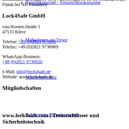
Bargeldkonzepte / Tresorschlosskonzepte
Finish bei NL Tastaturen
Lock4Safe GmbH
van-Houten-Straße 1
47533 Kleve
Maßnahmen am Tresor
Telefon:
+49 (0)2821 973690
Telefax: +49 (0)2821 9736969
WhatsApp-Business:
+49 (0)2821 9736920
e-Mail:
info@lock4safe.de
Website: www.lock4safe.de
Mitarbeiterschutz
Mitgliedschaften
Full-Service-Dienstleistungen
www.lock4safe.com | Tresorschlösser und
Sicherheitstechnik