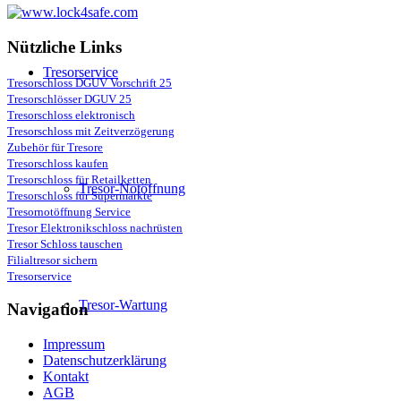
Nützliche Links
Tresorservice
Tresorschloss DGUV Vorschrift 25
Tresorschlösser DGUV 25
Tresorschloss elektronisch
Tresorschloss mit Zeitverzögerung
Zubehör für Tresore
Tresorschloss kaufen
Tresorschloss für Retailketten
Tresor-Notöffnung
Tresorschloss für Supermärkte
Tresornotöffnung Service
Tresor Elektronikschloss nachrüsten
Tresor Schloss tauschen
Filialtresor sichern
Tresorservice
Tresor-Wartung
Navigation
Impressum
Datenschutzerklärung
Kontakt
AGB