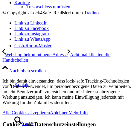
Karriere
Tresorschloss umrüsten
© Copyright - Lock4Safe. Realisiert durch
Tradino
.
Link zu LinkedIn
Link zu Facebook
Link zu Instagram
Link zu WhatsApp
Cash-Room-Master
Webshop bekommt neue Adresse
Acht mal klickten die
Handschellen
Nach oben scrollen
Ich bin damit einverstanden, dass lock4safe Tracking-Technologien
Kontakt
von Dritten verwendet, um personenbezogene Daten zu verarbeiten,
um ein Benutzerprofil zu erstellen und mir interessenbezogene
Werbung anzuzeigen. Ich kann meine Einwilligung jederzeit mit
Wirkung für die Zukunft widerrufen.
Alle Cookies akzeptieren
Ablehnen
Mehr Info
Suche
Cookie- und Datenschutzeinstellungen