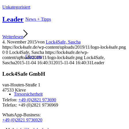
Unkategorisiert
Leader
News + Tipps
Weiterlesen
4. November 2015
/
von
Lock4Safe, Sascha
https://lock4safe.de/wp-content/uploads/2019/11/logo-lock4safe.png
0
0
Lock4Safe, Sascha
https://lock4safe.de/wp-
Über uns
content/uploads/2019/11/logo-lock4safe.png
Lock4Safe,
Sascha
2015-11-04 16:40:31
2015-11-04 16:40:31
Leader
Lock4Safe GmbH
van-Houten-Straße 1
47533 Kleve
Tresorsicherheit
Telefon:
+49 (0)2821 973690
Telefax: +49 (0)2821 9736969
WhatsApp-Business:
+49 (0)2821 9736920