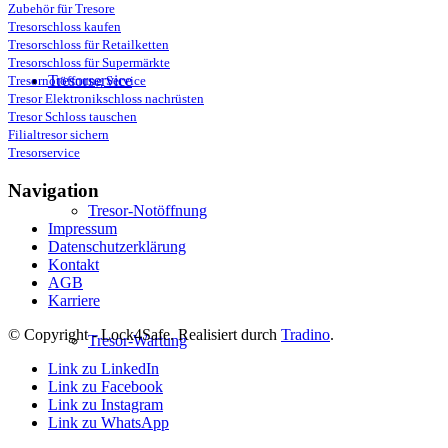
Zubehör für Tresore
Tresorschloss kaufen
Tresorschloss für Retailketten
Tresorschloss für Supermärkte
Tresorservice
Tresornotöffnung Service
Tresor Elektronikschloss nachrüsten
Tresor Schloss tauschen
Filialtresor sichern
Tresorservice
Navigation
Tresor-Notöffnung
Impressum
Datenschutzerklärung
Kontakt
AGB
Karriere
© Copyright - Lock4Safe. Realisiert durch
Tradino
.
Tresor-Wartung
Link zu LinkedIn
Link zu Facebook
Link zu Instagram
Link zu WhatsApp