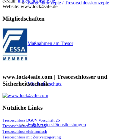
e-Mail:
info@lock4safe.de
Bargeldkonzepte / Tresorschlosskonzepte
Website: www.lock4safe.de
Mitgliedschaften
Maßnahmen am Tresor
www.lock4safe.com | Tresorschlösser und
Sicherheitstechnik
Mitarbeiterschutz
Nützliche Links
Tresorschloss DGUV Vorschrift 25
Full-Service-Dienstleistungen
Tresorschlösser DGUV 25
Tresorschloss elektronisch
Tresorschloss mit Zeitverzögerung