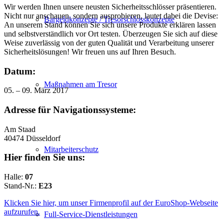
Wir werden Ihnen unsere neusten Sicherheitsschlösser präsentieren.
Nicht nur anschauen, sondern ausprobieren, lautet dabei die Devise:
Bargeldkonzepte / Tresorschlosskonzepte
An unserem Stand können Sie sich unsere Produkte erklären lassen
und selbstverständlich vor Ort testen. Überzeugen Sie sich auf diese
Weise zuverlässig von der guten Qualität und Verarbeitung unserer
Sicherheitslösungen! Wir freuen uns auf Ihren Besuch.
Datum:
Maßnahmen am Tresor
05. – 09. März 2017
Adresse für Navigationssysteme:
Am Staad
40474 Düsseldorf
Mitarbeiterschutz
Hier finden Sie uns:
Halle:
07
Stand-Nr.:
E23
Klicken Sie hier, um unser Firmenprofil auf der EuroShop-Webseite
aufzurufen.
Full-Service-Dienstleistungen